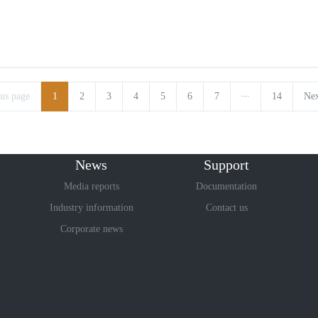
...
us page
1
2
3
4
5
6
7
14
Nex
News
Support
Media reports
Documentation
Industry information
Contact us
Corporate news