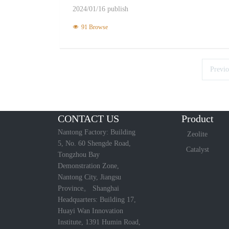
2024/01/16 publish
91 Browse
Previo
CONTACT US
Product
Nantong Factory: Building
Zeolite
5, No. 60 Shengde Road,
Catalyst
Tongzhou Bay
Demonstration Zone,
Nantong City, Jiangsu
Province。 Shanghai
Headquarters: Building 17,
Huayi Wan Innovation
Institute, 1391 Humin Road,