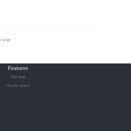
t page
Features
Site map
On-site search